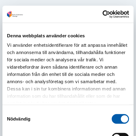
Logga in med personligt konto
Användernamn
Denna webbplats använder cookies
Vi använder enhetsidentifierare för att anpassa innehållet
och annonserna till användarna, tillhandahålla funktioner
Lösenord
för sociala medier och analysera vår trafik. Vi
vidarebefordrar även sådana identifierare och annan
information från din enhet till de sociala medier och
annons- och analysföretag som vi samarbetar med.
Logga in
Dessa kan i sin tur kombinera informationen med annan
information som du har tillhandahållit eller som de har
Glömt lösenord?
samlat in när du har använt deras tjänster.
För dig som har tillgång till mer innehåll via IP-
nummer
Samtyckesval
Nödvändig
Logga in med IP-nummer