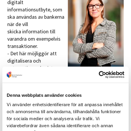
digitalt
informationsutbyte, som
ska användas av bankerna
när de vill
skicka information till
varandra om exempelvis
transaktioner.
- Det här möjliggör att
digitalisera och
automatisera de sista
meddelandena mellan bankerna, sådana som man
ända tills nu har behövt blanketter, fax och telefon
för, säger Paula Kjellin, operativ beställare på BSAB
Denna webbplats använder cookies
och initiativtagare till hackatonet.
Vi använder enhetsidentifierare för att anpassa innehållet
De olika bankernas backofficesystem skiljer sig åt
och annonserna till användarna, tillhandahålla funktioner
men ska genom FFI ändå kunna kommunicera. Det
för sociala medier och analysera vår trafik. Vi
bankgemensamma projektet FFI har skapat det
vidarebefordrar även sådana identifierare och annan