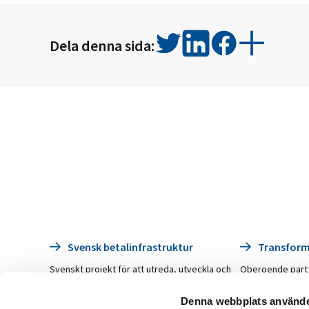
Dela denna sida:
Svensk betalinfrastruktur
Transfor
Svenskt projekt för att utreda, utveckla och
Oberoende part fö
förbereda den svenska marknaden för en ny
bankers och aktö
betalningsinfrastruktur som ska ersätta
Ansvarig för att 
Denna webbplats använde
dagens Bankgirosystem och Dataclearingen.
relaterade till 