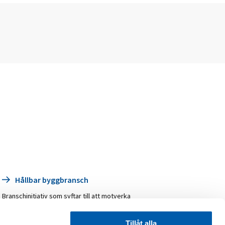
Hållbar byggbransch
Branschinitiativ som syftar till att motverka
ekonomisk kriminalitet i byggbranschen samt
verka för en sund konkurrens och att
mänskliga rättigheter respekteras.
Tillåt alla