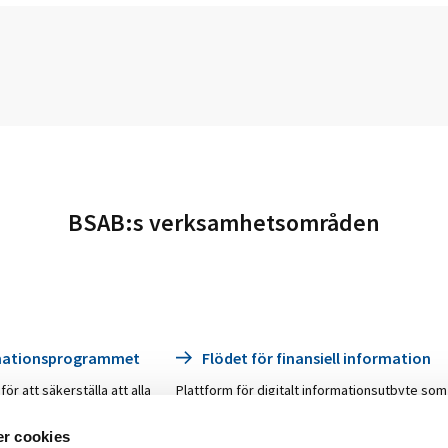
BSAB:s verksamhetsområden
mationsprogrammet
Flödet för finansiell information
r att säkerställa att alla
Plattform för digitalt informationsutbyte som
rers intressen tillvaratas.
ska ersätta dagens informationsbärare
driva olika aktiviteter
mellan banker, såsom telefon, fax, post, mail
r cookies
transformationen samt viss
samt andra gränssnitt till exempel till/från