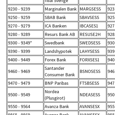
filial Sverige
9230 - 9239
Marginalen Bank
MARGSESS
923
9250 - 9259
SBAB Bank
SBAVSESS
925
9270 - 9279
ICA Banken
IBCASES1
927
9280 - 9289
Resurs Bank AB
RESUSE2H
928
9300 - 9349*
Swedbank
SWEDSESS
930
9390 - 9399
Landshypotek
LAHYSESS
939
9400 - 9449
Forex Bank
FORXSES1
940
Santander
9460 - 9469
BSNOSESS
946
Consumer Bank
9470 - 9479
BNP Paribas
FTSBSESS
947
Nordea
9500 - 9549
NDEASESS
950
(Plusgirot)
9550 - 9564
Avanza Bank
AVANSESX
955
9565 - 9569
Avanza Bank
AVANSESX
955