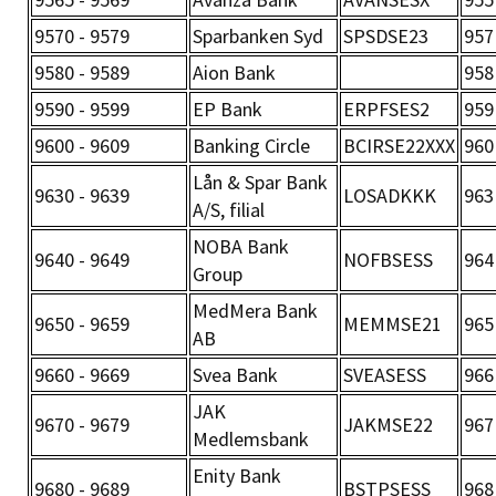
9570 - 9579
Sparbanken Syd
SPSDSE23
957
9580 - 9589
Aion Bank
958
9590 - 9599
EP Bank
ERPFSES2
959
9600 - 9609
Banking Circle
BCIRSE22XXX
960
Lån & Spar Bank
9630 - 9639
LOSADKKK
963
A/S, filial
NOBA Bank
9640 - 9649
NOFBSESS
964
Group
MedMera Bank
9650 - 9659
MEMMSE21
965
AB
9660 - 9669
Svea Bank
SVEASESS
966
JAK
9670 - 9679
JAKMSE22
967
Medlemsbank
Enity Bank
9680 - 9689
BSTPSESS
968