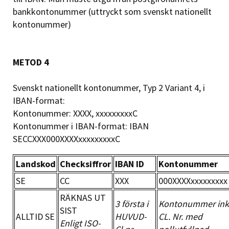
bankkontonummer (uttryckt som svenskt nationellt
kontonummer)
METOD 4
Svenskt nationellt kontonummer, Typ 2 Variant 4, i
IBAN-format:
Kontonummer: XXXX, xxxxxxxxxC
Kontonummer i IBAN-format: IBAN
SECCXXX000XXXXxxxxxxxxxC
Landskod
Checksiffror
IBAN ID
Kontonummer
SE
CC
XXX
000XXXXxxxxxxxxx
RÄKNAS UT
3 första i
Kontonummer ink
SIST
ALLTID SE
HUVUD-
CL. Nr. med
Enligt ISO-