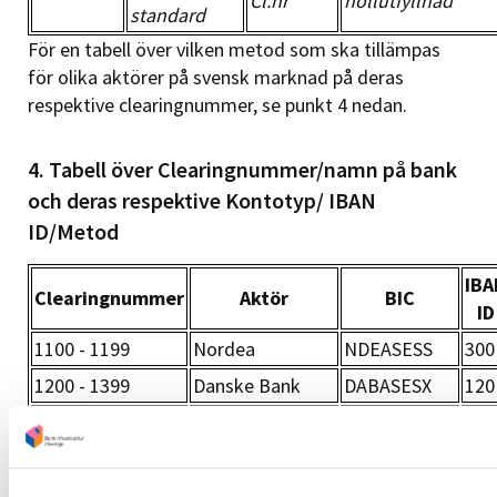
Cl.nr
nollutfyllnad
standard
För en tabell över vilken metod som ska tillämpas
för olika aktörer på svensk marknad på deras
respektive clearingnummer, se punkt 4 nedan.
4. Tabell över Clearingnummer/namn på bank
och deras respektive Kontotyp/ IBAN
ID/Metod
IBA
Clearingnummer
Aktör
BIC
ID
1100 - 1199
Nordea
NDEASESS
300
1200 - 1399
Danske Bank
DABASESX
120
1400 - 2099
Nordea
NDEASESS
300
Juni Technology
2110 - 2119
JUNTSEGG
211
AB