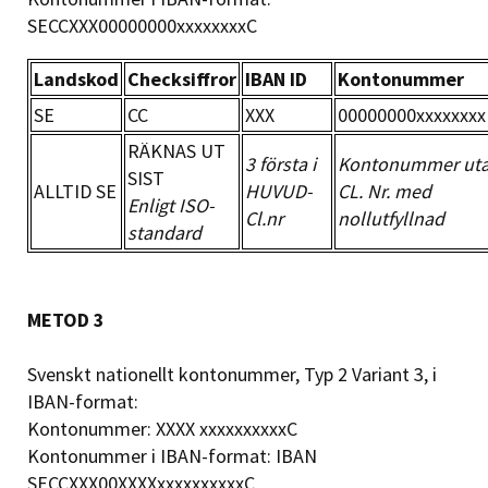
SECCXXX00000000xxxxxxxxC
Landskod
Checksiffror
IBAN ID
Kontonummer
SE
CC
XXX
00000000xxxxxxxx
RÄKNAS UT
3 första i
Kontonummer ut
SIST
ALLTID SE
HUVUD-
CL. Nr. med
Enligt ISO-
Cl.nr
nollutfyllnad
standard
METOD 3
Svenskt nationellt kontonummer, Typ 2 Variant 3, i
IBAN-format:
Kontonummer: XXXX xxxxxxxxxxC
Kontonummer i IBAN-format: IBAN
SECCXXX00XXXXxxxxxxxxxxC