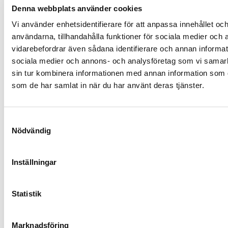
Denna webbplats använder cookies
2120 - 2126
Steven AB
SVVVSESS
212
Vi använder enhetsidentifierare för att anpassa innehållet och
2127 - 2127
Steven AB
SVVVSES2
212
användarna, tillhandahålla funktioner för sociala medier och a
2128 - 2128
Steven AB
SVVVSES3
212
vidarebefordrar även sådana identifierare och annan informatio
sociala medier och annons- och analysföretag som vi samar
2129 - 2129
Steven AB
SVVVSES4
212
sin tur kombinera informationen med annan information som du 
2130 - 2139
Zimpler AB
ZIMPSES2
213
som de har samlat in när du har använt deras tjänster.
2140 - 2149
Trustly Group AB
TRLYSESS
214
Revolut Bank
2150 - 2159
REVOSESS
215
Samtyckesval
UAB
Nödvändig
Trade Republic
2160 - 2169
216
Bank
Inställningar
PPRO Payment
2170 - 2179
PPPVLUL2
217
Services SA
Statistik
2180 - 2189
Stripe
STTOIE22
218
2300 - 2399
Ålandsbanken
AABASESS
230
Marknadsföring