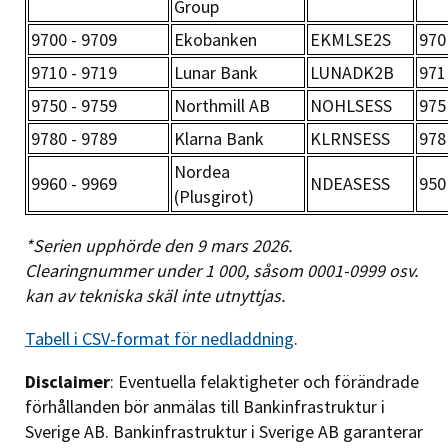
Group
9700 - 9709
Ekobanken
EKMLSE2S
970
9710 - 9719
Lunar Bank
LUNADK2B
971
9750 - 9759
Northmill AB
NOHLSESS
975
9780 - 9789
Klarna Bank
KLRNSESS
978
Nordea
9960 - 9969
NDEASESS
950
(Plusgirot)
*Serien upphörde den 9 mars 2026.
Clearingnummer under 1 000, såsom 0001-0999 osv.
kan av tekniska skäl inte utnyttjas.
Tabell i CSV-format för nedladdning
.
Disclaimer
: Eventuella felaktigheter och förändrade
förhållanden bör anmälas till Bankinfrastruktur i
Sverige AB. Bankinfrastruktur i Sverige AB garanterar