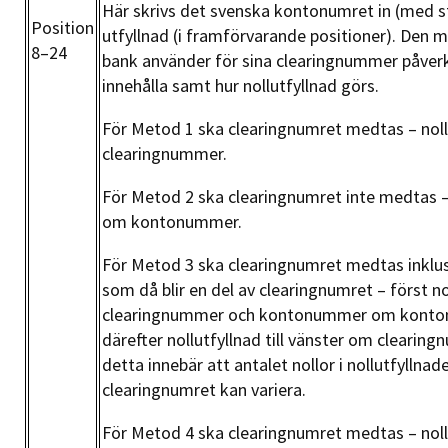
Här skrivs det svenska kontonumret in (med st
Position
utfyllnad (i framförvarande positioner). Den
8–24
bank använder för sina clearingnummer påverk
innehålla samt hur nollutfyllnad görs.
För Metod 1 ska clearingnumret medtas – nollu
clearingnummer.
För Metod 2 ska clearingnumret inte medtas – n
om kontonummer.
För Metod 3 ska clearingnumret medtas inklus
som då blir en del av clearingnumret – först n
clearingnummer och kontonummer om konton
därefter nollutfyllnad till vänster om clearing
detta innebär att antalet nollor i nollutfyllnad
clearingnumret kan variera.
För Metod 4 ska clearingnumret medtas – nollu