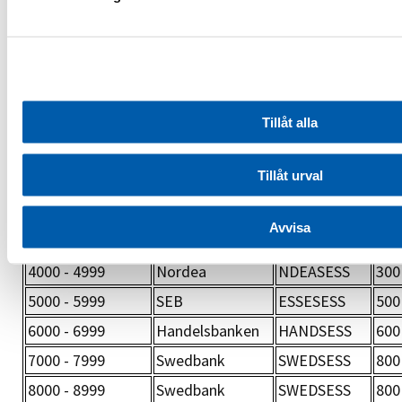
2400 - 2499
Danske Bank
DABASESX
120
3000 - 3299
Nordea
NDEASESS
300
3300 - 3300
Nordea
NDEASESS
300
3301 - 3399
Nordea
NDEASESS
300
Tillåt alla
Länsförsäkringar
3400 - 3409
ELLFSESS
902
Bank
Tillåt urval
3410 - 3781
Nordea
NDEASESS
300
3782 - 3782
Nordea
NDEASESS
300
Avvisa
3783 - 3999
Nordea
NDEASESS
300
4000 - 4999
Nordea
NDEASESS
300
5000 - 5999
SEB
ESSESESS
500
6000 - 6999
Handelsbanken
HANDSESS
600
7000 - 7999
Swedbank
SWEDSESS
800
8000 - 8999
Swedbank
SWEDSESS
800