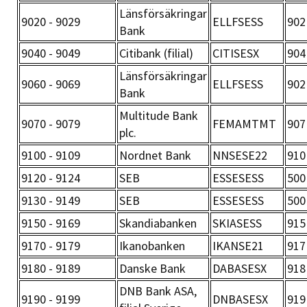
Länsförsäkringar
9020 - 9029
ELLFSESS
902
Bank
9040 - 9049
Citibank (filial)
CITISESX
904
Länsförsäkringar
9060 - 9069
ELLFSESS
902
Bank
Multitude Bank
9070 - 9079
FEMAMTMT
907
plc.
9100 - 9109
Nordnet Bank
NNSESE22
910
9120 - 9124
SEB
ESSESESS
500
9130 - 9149
SEB
ESSESESS
500
9150 - 9169
Skandiabanken
SKIASESS
915
9170 - 9179
Ikanobanken
IKANSE21
917
9180 - 9189
Danske Bank
DABASESX
918
DNB Bank ASA,
9190 - 9199
DNBASESX
919