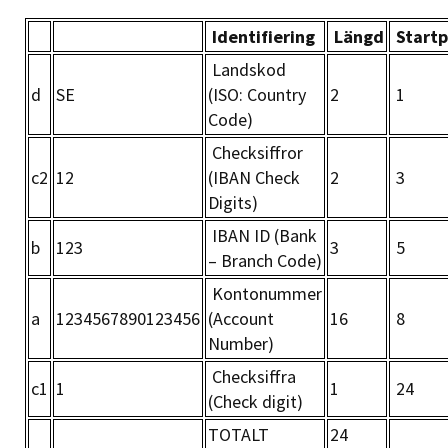
Identifiering
Längd
Startp
Landskod
d
SE
(ISO: Country
2
1
Code)
Checksiffror
c2
12
(IBAN Check
2
3
Digits)
IBAN ID (Bank
b
123
3
5
– Branch Code)
Kontonummer
a
1234567890123456
(Account
16
8
Number)
Checksiffra
c1
1
1
24
(Check digit)
TOTALT
24