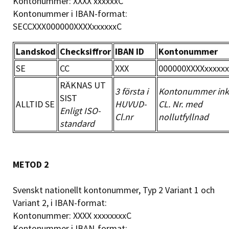
Kontonummer: XXXX xxxxxxC
Kontonummer i IBAN-format:
SECCXXX000000XXXXxxxxxxC
Landskod
Checksiffror
IBAN ID
Kontonummer
SE
CC
XXX
000000XXXXxxxxxx
RÄKNAS UT
3 första i
Kontonummer ink
SIST
ALLTID SE
HUVUD-
CL. Nr. med
Enligt ISO-
Cl.nr
nollutfyllnad
standard
METOD 2
Svenskt nationellt kontonummer, Typ 2 Variant 1 och
Variant 2, i IBAN-format:
Kontonummer: XXXX xxxxxxxxC
Kontonummer i IBAN-format: