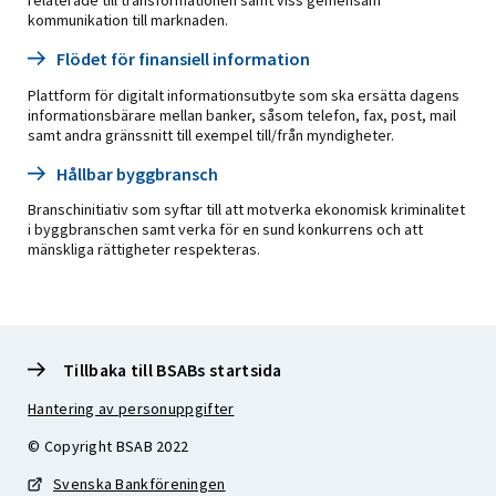
relaterade till transformationen samt viss gemensam
kommunikation till marknaden.
Flödet för finansiell information
Plattform för digitalt informationsutbyte som ska ersätta dagens
informationsbärare mellan banker, såsom telefon, fax, post, mail
samt andra gränssnitt till exempel till/från myndigheter.
Hållbar byggbransch
Branschinitiativ som syftar till att motverka ekonomisk kriminalitet
i byggbranschen samt verka för en sund konkurrens och att
mänskliga rättigheter respekteras.
Tillbaka till BSABs startsida
Hantering av personuppgifter
© Copyright BSAB 2022
Svenska Bankföreningen