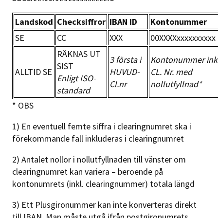
Landskod
Checksiffror
IBAN ID
Kontonummer
SE
CC
XXX
00XXXXxxxxxxxxxx
RÄKNAS UT
3 första i
Kontonummer inkl
SIST
ALLTID SE
HUVUD-
CL. Nr. med
Enligt ISO-
Cl.nr
nollutfyllnad*
standard
* OBS
1) En eventuell femte siffra i clearingnumret ska i
förekommande fall inkluderas i clearingnumret
2) Antalet nollor i nollutfyllnaden till vänster om
clearingnumret kan variera – beroende på
kontonumrets (inkl. clearingnummer) totala längd
3) Ett Plusgironummer kan inte konverteras direkt
till IBAN. Man måste utgå ifrån postgironumrets