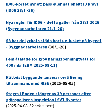
ID06-kortet nyhet: pass eller nationellt ID krävs
(ID06 28/1 -26)
Nya regler för ID06 – detta gäller från 28/1 2026
(Byggnadsarbetaren 21/1-26)
Så har de lyckats städa bort ue-fusket på bygget
- Byggnadsarbetaren
(30/1-26)
Fem åtalade för grov näringspenningtvätt för
400 mkr (EBM 2025-08-11)
Rättvist byggande lanserar certifiering
tillsammans med RISE
(2025-05-05)
Stegra i Boden stänger av 39 personer efter
gränspolisens inspektion | SVT Nyheter
(2025-04-08: 32 sek + text)