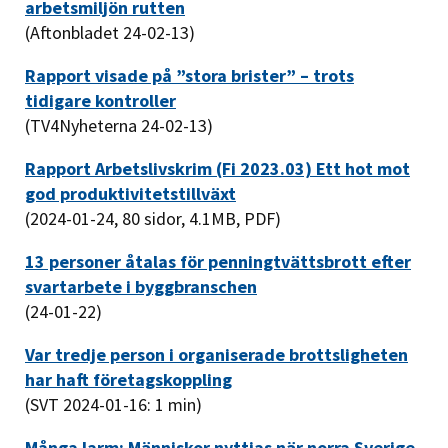
arbetsmiljön rutten
(Aftonbladet 24-02-13)
Rapport visade på ”stora brister” – trots
tidigare kontroller
(TV4Nyheterna 24-02-13)
Rapport Arbetslivskrim (Fi 2023.03) Ett hot mot
god produktivitetstillväxt
(2024-01-24, 80 sidor, 4.1MB, PDF)
13 personer åtalas för penningtvättsbrott efter
svartarbete i byggbranschen
(24-01-22)
Var tredje person i organiserade brottsligheten
har haft företagskoppling
(SVT 2024-01-16: 1 min)
Många larm: Människor nyttjas när norra Sverige