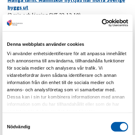
byggs ut
(2 min och läsning SVT 23-12-19)
Flest arbetsplatsolyckor på 15 år (62st)
(10 min TV4 23-12-18)
Denna webbplats använder cookies
Hållbar byggbransch – nu börjar det gälla -
Vi använder enhetsidentifierare för att anpassa innehållet
Byggindustrin
och annonserna till användarna, tillhandahålla funktioner
(23-11-17)
för sociala medier och analysera vår trafik. Vi
vidarebefordrar även sådana identifierare och annan
Fortsatta brister vid kontroller av byggen i
information från din enhet till de sociala medier och
Stockholm | Skatteverket
annons- och analysföretag som vi samarbetar med.
(23-10-04)
Dessa kan i sin tur kombinera informationen med annan
Byggnads: Osannolikt slöseri med våra
information som du har tillhandahållit eller som de har
skattepengar (aftonbladet.se)
samlat in när du har använt deras tjänster.
(20-09-24)
Samtyckesval
Nödvändig
Debatt: Nytt ljus på skuggsidan av svensk