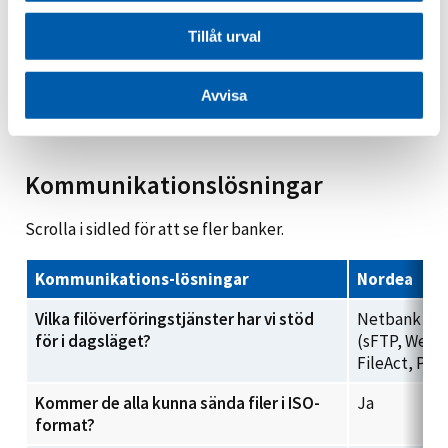
När slutar vi stödja utgående format?
Q1 2023
Tillåt urval
Avvisa
Kommunikationslösningar
Scrolla i sidled för att se fler banker.
Kommunikations-lösningar
Nordea
Vilka filöverföringstjänster har vi stöd
Netbank up/
för i dagsläget?
(sFTP, Webs
FileAct, PEP
Kommer de alla kunna sända filer i ISO-
Ja
format?