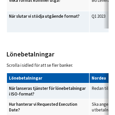
Vilka format kommer utgå?
BG Leverant
När slutar vi stödja utgående format?
Q1 2023
Lönebetalningar
Scrolla i sidled för att se fler banker.
Lönebetalningar
Nordea
När lanseras tjänster för lönebetalningar
Redan tillgä
i ISO-format?
Hur hanterar vi Requested Execution
Ska anges b
Date?
utbetalning