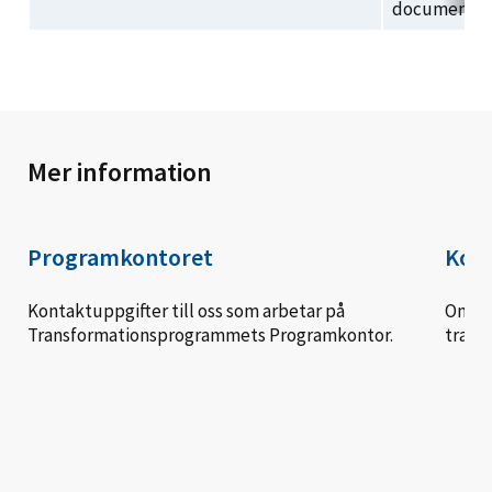
documents
Mer information
Programkontoret
Kont
Kontaktuppgifter till oss som arbetar på
Om du
Transformationsprogrammets Programkontor.
trans