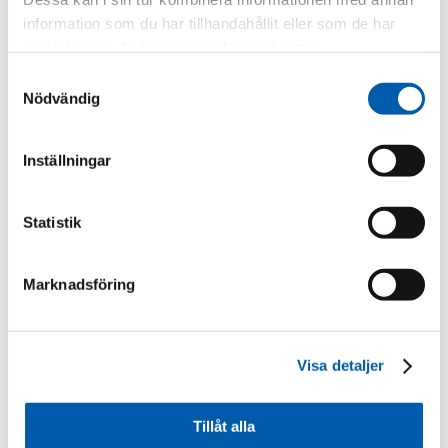
information som du har tillhandahållit eller som de har
Scrolla i sidled för att se fler banker.
samlat in när du har använt deras tjänster.
Samtyckesval
Inbetalningar
Nordea
Nödvändig
När lanseras tjänster för inbetalningar i
Tjänsten är r
ISO-format?
Inställningar
Kommer nytt kundavtal krävas?
Ja
Statistik
Vilka format kommer kvarstå?
Nordeas egn
Marknadsföring
formaten
Visa detaljer
Vilka format kommer utgå?
BG Inbetalni
Tillåt alla